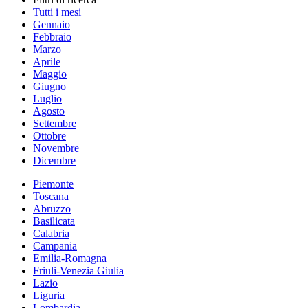
Tutti i mesi
Gennaio
Febbraio
Marzo
Aprile
Maggio
Giugno
Luglio
Agosto
Settembre
Ottobre
Novembre
Dicembre
Piemonte
Toscana
Abruzzo
Basilicata
Calabria
Campania
Emilia-Romagna
Friuli-Venezia Giulia
Lazio
Liguria
Lombardia