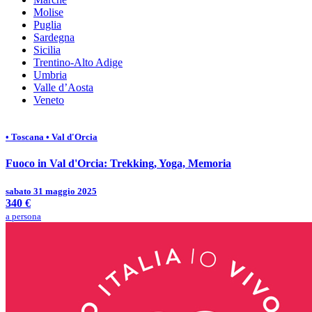
Molise
Puglia
Sardegna
Sicilia
Trentino-Alto Adige
Umbria
Valle d’Aosta
Veneto
• Toscana
• Val d'Orcia
Fuoco in Val d'Orcia: Trekking, Yoga, Memoria
sabato 31 maggio 2025
340 €
a persona