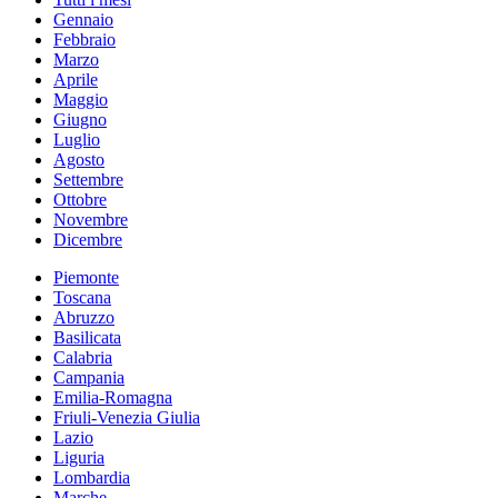
Gennaio
Febbraio
Marzo
Aprile
Maggio
Giugno
Luglio
Agosto
Settembre
Ottobre
Novembre
Dicembre
Piemonte
Toscana
Abruzzo
Basilicata
Calabria
Campania
Emilia-Romagna
Friuli-Venezia Giulia
Lazio
Liguria
Lombardia
Marche