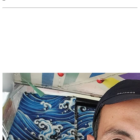
Un grande racconto collettivo
Io Vivo Italia vuole raccontare l’
Italia altra,
quella che il turismo di
massa non nota nemmeno. Un'Italia nascosta, che non fa rumore,
un'Italia fatta di botteghe artigiane, dimore storiche, paesaggi vergini
e anime libere.
Io Vivo Italia è un viaggio fatto di parole, esperienze, e soprattutto di
persone.