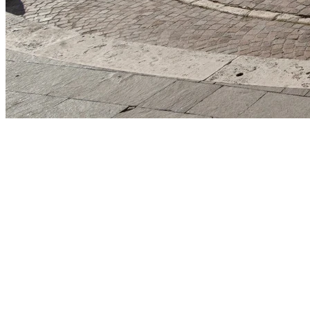
La Camera delle Meraviglie
La Camera delle Meraviglie (in tedesco
Wunderkammer
) tra '500 e
'700 era una stanza che non poteva mancare nelle dimore di nobili
collezionisti: racchiudeva tesori incredibili, opere d'arte e oggetti
stravaganti provenienti da tutto il mondo, portati in Europa da
esploratori, antiquari, trafficanti di
memorabilia
.
La
Wunderkammer
è in l'antenata del museo, il primo esempio di
collezione (privata) di bellezze, di gemme rare.
Allo stesso modo la Camera delle Meraviglie di Io Vivo Italia è una
collezione di esperienze, dove più voci si fondono per raccontare
un'Italia diversa.