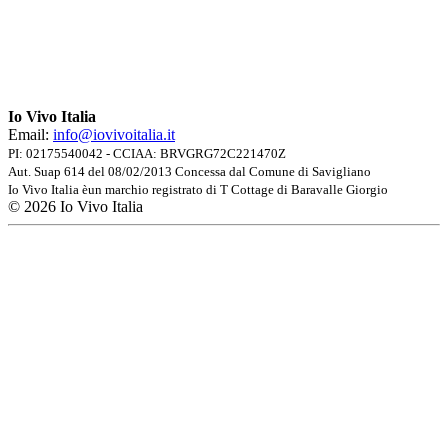
Grazie alle Bussole potrai godere di un'Italia diversa, autentica.
Scopri le Bussole di Io Vivo Italia
🗺️
Io Vivo Italia
Email:
info@iovivoitalia.it
PI: 02175540042 - CCIAA: BRVGRG72C221470Z
Aut. Suap 614 del 08/02/2013 Concessa dal Comune di Savigliano
Io Vivo Italia èun marchio registrato di T Cottage di Baravalle Giorgio
© 2026 Io Vivo Italia