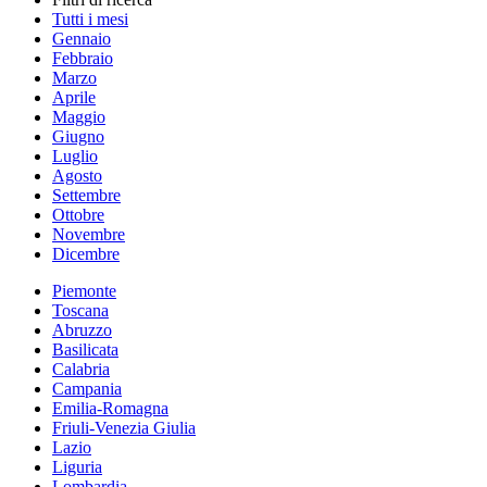
Tutti i mesi
Gennaio
Febbraio
Marzo
Aprile
Maggio
Giugno
Luglio
Agosto
Settembre
Ottobre
Novembre
Dicembre
Piemonte
Toscana
Abruzzo
Basilicata
Calabria
Campania
Emilia-Romagna
Friuli-Venezia Giulia
Lazio
Liguria
Lombardia