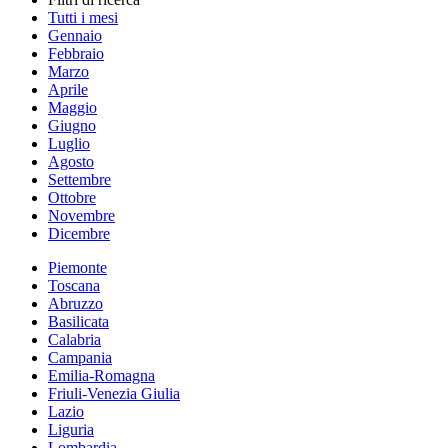
Tutti i mesi
Gennaio
Febbraio
Marzo
Aprile
Maggio
Giugno
Luglio
Agosto
Settembre
Ottobre
Novembre
Dicembre
Piemonte
Toscana
Abruzzo
Basilicata
Calabria
Campania
Emilia-Romagna
Friuli-Venezia Giulia
Lazio
Liguria
Lombardia