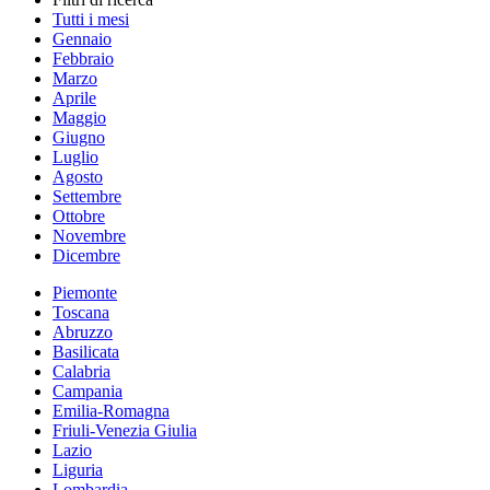
Tutti i mesi
Gennaio
Febbraio
Marzo
Aprile
Maggio
Giugno
Luglio
Agosto
Settembre
Ottobre
Novembre
Dicembre
Piemonte
Toscana
Abruzzo
Basilicata
Calabria
Campania
Emilia-Romagna
Friuli-Venezia Giulia
Lazio
Liguria
Lombardia