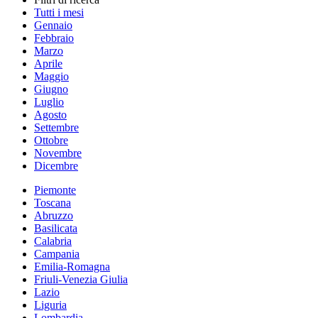
Tutti i mesi
Gennaio
Febbraio
Marzo
Aprile
Maggio
Giugno
Luglio
Agosto
Settembre
Ottobre
Novembre
Dicembre
Piemonte
Toscana
Abruzzo
Basilicata
Calabria
Campania
Emilia-Romagna
Friuli-Venezia Giulia
Lazio
Liguria
Lombardia