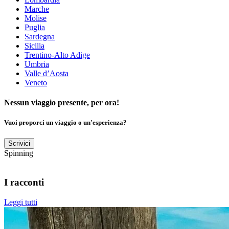
Marche
Molise
Puglia
Sardegna
Sicilia
Trentino-Alto Adige
Umbria
Valle d’Aosta
Veneto
Nessun viaggio presente, per ora!
Vuoi proporci un viaggio o un'esperienza?
Scrivici
Spinning
I racconti
Leggi tutti