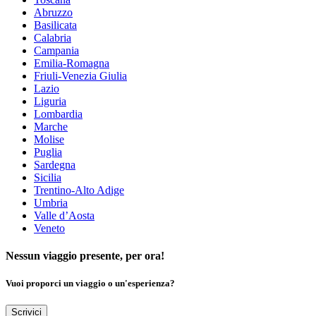
Abruzzo
Basilicata
Calabria
Campania
Emilia-Romagna
Friuli-Venezia Giulia
Lazio
Liguria
Lombardia
Marche
Molise
Puglia
Sardegna
Sicilia
Trentino-Alto Adige
Umbria
Valle d’Aosta
Veneto
Nessun viaggio presente, per ora!
Vuoi proporci un viaggio o un'esperienza?
Scrivici