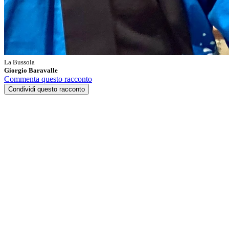
La Bussola
Giorgio Baravalle
Commenta questo racconto
Condividi questo racconto
Iniziamo subito con breve video, dove incontriamo e vi presentiamo
i Pnün e Piasì; un nuovo capitolo della storia di questo biscotto si sta
scrivendo ed a noi piace l'idea di dare un contributo con queste
parole ed invitandovi a provarlo.
Il Pnün sotto forma di racconto...
Potremmo scrivere un sempice articolo per testimoniare la storia,
l'attaccamento e la tradizione di un biscotto che pochi conoscono,
noi abbiamo scelto di recuperare questo racconto scritto da
Vittorino Cravero (un locals come direbbero oggi, molto orgoglioso
delle sue origini) alcuni annni fa quando sull'onda delle Olimpiadi
di Torino 2006, il Pnün divenne una De.Co. (Denominazione