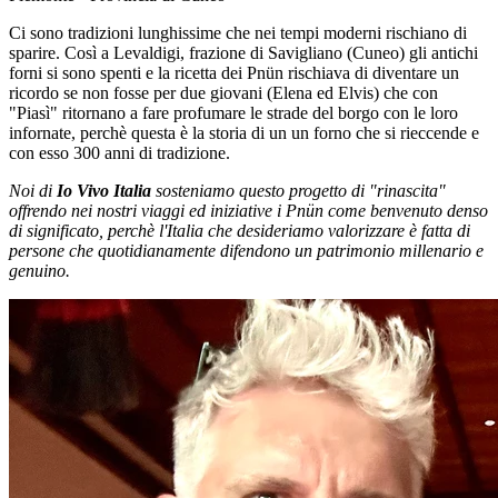
Ci sono tradizioni lunghissime che nei tempi moderni rischiano di
sparire. Così a Levaldigi, frazione di Savigliano (Cuneo) gli antichi
forni si sono spenti e la ricetta dei Pnün rischiava di diventare un
ricordo se non fosse per due giovani (Elena ed Elvis) che con
"Piasì" ritornano a fare profumare le strade del borgo con le loro
infornate, perchè questa è la storia di un un forno che si rieccende e
con esso 300 anni di tradizione.
Noi di
Io Vivo Italia
sosteniamo questo progetto di "rinascita"
offrendo nei nostri viaggi ed iniziative i Pnün come benvenuto denso
di significato, perchè l'Italia che desideriamo valorizzare è fatta di
persone che quotidianamente difendono un patrimonio millenario e
genuino.