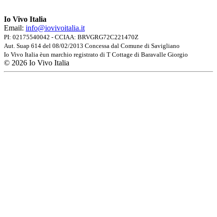
Fai un tuffo nella storia
Io Vivo Italia
Palazzo Vitto Massei
Email:
info@iovivoitalia.it
PI: 02175540042 - CCIAA: BRVGRG72C221470Z
Residenza privata di proprietà della famiglia Vitto Massei.
Aut. Suap 614 del 08/02/2013 Concessa dal Comune di Savigliano
Contatta la Bussola per pianificare una visita guidata.
Io Vivo Italia èun marchio registrato di T Cottage di Baravalle Giorgio
© 2026 Io Vivo Italia