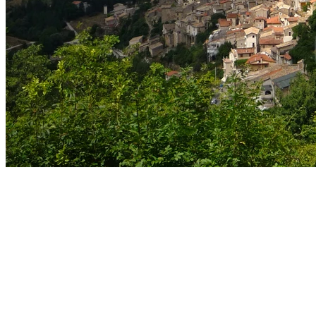
Benvenuti nella magia possibile della
Storia.
"Mi chiamo Eugenio Vitto Massei e sono uno degli
ultimi eredi della famiglia che ospitò re Ferdinando II di
Borbone, qui nel suo palazzo a Pettorano sul Gizio.
Oggi ho lasciato un passato nel mondo della logistica
per badare al futuro dei beni e della memoria della
famiglia."