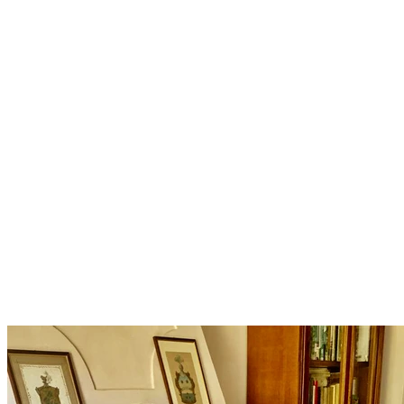
Non importa se non hai mai sentito parlare di Pettorano sul Gizio,
non importa che sia nel novero dei Borghi più Belli d’Italia, non
t’importa neanche tanto del valore dei singoli oggetti che vedrai…
ma il senso della storia, quel viaggio che parla di avi che furono tra i
più valenti istruttori di scherma del Regno di Napoli, medici
affermati e grandi ricercatori, donne di spiccate capacità artistiche.
Tutto questo regala una certa emozione.