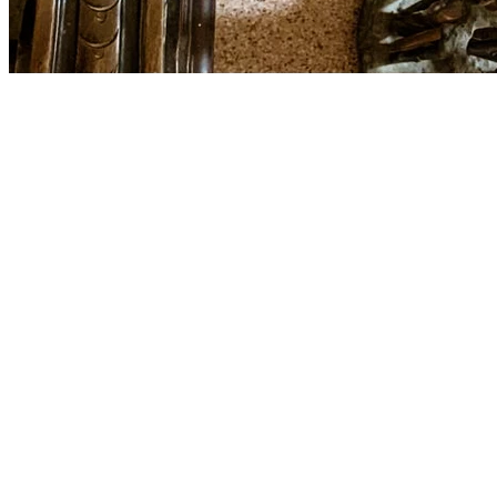
Hai la sensazione di capire il senso delle cose nel quadro di un'epoca
storica vista non attraverso i libri, ma attraverso gli occhi di chi ne fu
testimone e dei suoi discendenti.
Le sale non sono architetture fredde, ma luoghi di vita cariche di
ricordi ancora vivi.
La storia diventa più vicina e ti sembra di poter incontrare il pittore
Francesco Paolo Michetti, un D’Annunzio bambino che trascorse
l’infanzia a pochi chilometri da qui, fino ai sovrani che si trattennero
in queste terre… i sovrani di uno degli Stati Assoluti più moderni
d’Europa, i Borbone.