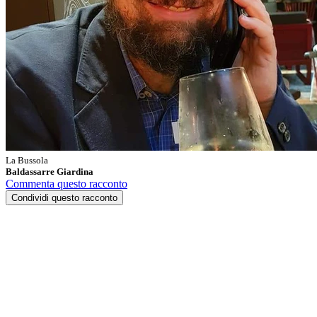
La Bussola
Baldassarre Giardina
Commenta questo racconto
Condividi questo racconto
Bologna mi è mancata
“Bologna mi è mancata”
diceva Lucio Dalla in
Dark Bologna
ed
in effetti se entri nelle corde della città, ne comprendi il modo e
quindi l’anima. D’altrocanto lo stesso Dalla sedeva in un tavolo di
Cesari in vetrina e non di certo per farsi vedere, ma per vedere il
flusso vitale della città ed in effetti sedersi al tavolino di uno dei