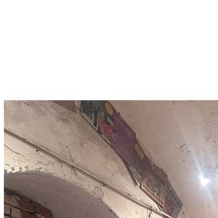
Jazz
, forse la stella che sul marciapiede pochi non bolognesi
conoscono, ma lui fu un grande personaggio oltre che un noto
medico ed un vero goliarda. Collezionista appassionato quanto
eclettico, nella sua
Doctor Dixie Jazz Band
il dott. Giardina suonava
la tromba e cantava; era il leader ed il trascinatore. Nei numerosi
dischi prodotti dalla band si possono udire le note di numerosi amici
famosi, quali
Lucio Dalla, Paolo Conte, Pupi Avati
. Tra gli ospiti è
annoverato anche il grande sassofonista
Gerry Mulligan
. Oggi esiste
ancora tra i vicoli di Bologna la cantina Jazz inaugurata da Nardo
Giardina, un luogo che sin dalla sua apertura organizza concerti
gratuiti.