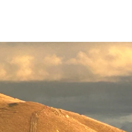
portato, in breve tempo arrivi in un nuovo mondo tutto da scoprire.