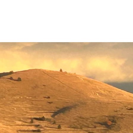
e e, mentre dai finestrini vedi sfilare il paesaggio come se fossi teletras